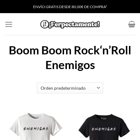
Saltar
ENVÍO GRATIS
D
ESDE 80,00€ DE COMPRA*
al
contenido
Boom Boom Rock‘n’Roll
Enemigos