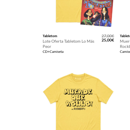
27,00
€
Tabletom
Table
El
El
25,00
€
Lote Oferta Tabletom Lo Más
Muerd
precio
precio
Peor
Rock
original
actual
CD+Camiseta
Camise
era:
es:
27,00€.
25,00€.