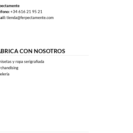
pectamente
éfono:
+34 616 21 95 21
ail:
tienda@ferpectamente.com
ABRICA CON NOSOTROS
isetas y ropa serigrafiada
chandising
elería