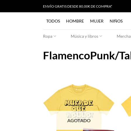
Saltar
ENVÍO GRATIS
D
ESDE 80,00€ DE COMPRA*
al
contenido
TODOS
HOMBRE
MUJER
NIÑOS
Ropa
Música y libros
Merchan
FlamencoPunk/Ta
AGOTADO