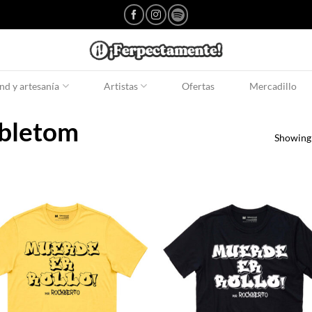
d y artesanía
Artistas
Ofertas
Mercadillo
bletom
Showing 