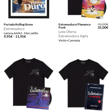
40,00
€
Portada Rolling Stone
Extremoduro/Flamenco
El
El
35,00
€
Punk
Extremoduro
precio
pr
Lote Oferta
Lámina A4/A3 - Mercadillo
original
ac
Extremoduro Agila
Rango
9,95
€
-
11,95
€
era:
es
de
40,00€.
35
Vinilo+Camiseta
precios:
desde
9,95€
hasta
11,95€