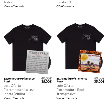
Todos
Innata (CD)
45,00€.
40,00€.
24,00€.
20
Vinilo+Camiseta
CD+Camiseta
40,00
€
40,00
€
Extremoduro/Flamenco
Extremoduro/Flamenco
El
El
El
El
35,00
€
35,00
€
Punk
Punk
precio
precio
precio
pr
Lote Oferta
Lote Oferta
original
actual
original
ac
Extremoduro La Ley
Extremoduro Rock
era:
es:
era:
es
Innata (Vinilo)
Transgresivo
40,00€.
35,00€.
40,00€.
35
Vinilo+Camiseta
Vinilo+Camiseta