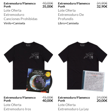
40,00
€
34,90
€
Extremoduro/Flamenco
Extremoduro/Flamenco
El
El
El
El
35,00
€
32,90
€
Punk
Punk
precio
precio
precio
pr
Lote Oferta
Lote Oferta
original
actual
original
ac
Extremoduro
Extremoduro De
era:
es:
era:
es
Canciones Prohibidas
Profundis
40,00€.
35,00€.
34,90€.
32
Vinilo+Camiseta
Libro+Camiseta
45,00
€
24,00
€
Extremoduro/Flamenco
Extremoduro/Flamenco
El
El
El
El
40,00
€
20,00
€
Punk
Punk
precio
precio
precio
pr
Lote Oferta
Lote Oferta
original
actual
original
ac
Extremoduro Iros
Extremoduro La Ley
era:
es:
era:
es