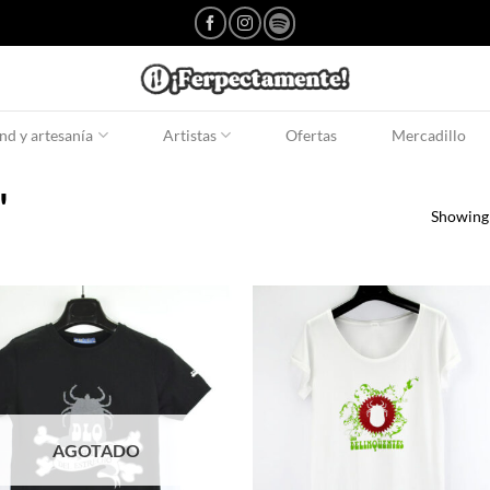
d y artesanía
Artistas
Ofertas
Mercadillo
'
Showing 
AGOTADO