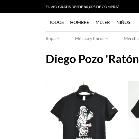
Saltar
ENVÍO GRATIS
D
ESDE 80,00€ DE COMPRA*
al
contenido
TODOS
HOMBRE
MUJER
NIÑOS
Ropa
Música y libros
Merchan
Diego Pozo 'Ratón