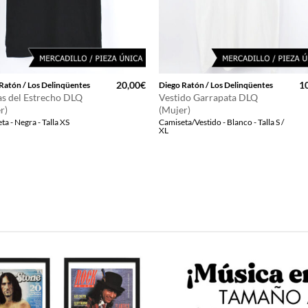
20,00
€
1
Ratón / Los Delinqüentes
Diego Ratón / Los Delinqüentes
as del Estrecho DLQ
Vestido Garrapata DLQ
r)
(Mujer)
ta - Negra - Talla XS
Camiseta/Vestido - Blanco - Talla S /
XL