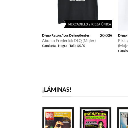
20,00
€
Diego Ratón / Los Delinqüentes
Diego 
Abuelo Frederick DLQ (Mujer)
Pirat
(Muje
Camiseta - Negra - Talla XS / S
Camise
¡LÁMINAS!