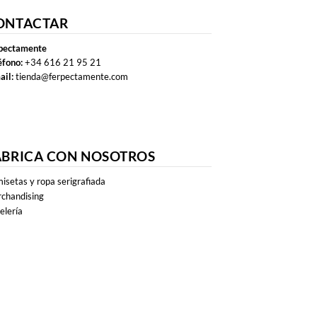
ONTACTAR
pectamente
éfono:
+34 616 21 95 21
ail:
tienda@ferpectamente.com
ABRICA CON NOSOTROS
isetas y ropa serigrafiada
chandising
elería